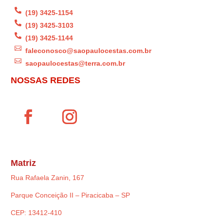

(19) 3425-1154

(19) 3425-3103

(19) 3425-1144

faleconosco@saopaulocestas.com.br

saopaulocestas@terra.com.br
NOSSAS REDES
Matriz
Rua Rafaela Zanin, 167
Parque Conceição II – Piracicaba – SP
CEP: 13412-410