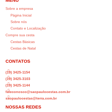
MENU
Sobre a empresa
Página Inicial
Sobre nós
Contato e Localização
Compre sua cesta
Cestas Básicas
Cestas de Natal
CONTATOS

(19) 3425-1154

(19) 3425-3103

(19) 3425-1144

faleconosco@saopaulocestas.com.br

saopaulocestas@terra.com.br
NOSSAS REDES