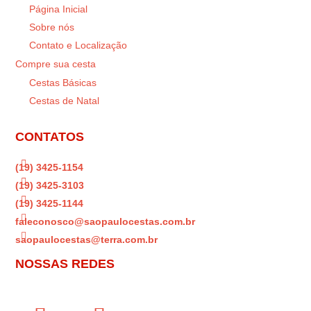
Página Inicial
Sobre nós
Contato e Localização
Compre sua cesta
Cestas Básicas
Cestas de Natal
CONTATOS

(19) 3425-1154

(19) 3425-3103

(19) 3425-1144

faleconosco@saopaulocestas.com.br

saopaulocestas@terra.com.br
NOSSAS REDES