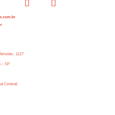
s.com.br
br
Almeida , 1127
a – SP
al Central)