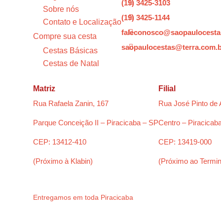
(19) 3425-3103

Sobre nós
(19) 3425-1144

Contato e Localização
faleconosco@saopaulocesta

Compre sua cesta
saopaulocestas@terra.com.

Cestas Básicas
Cestas de Natal
Matriz
Filial
Rua Rafaela Zanin, 167
Rua José Pinto de 
Parque Conceição II – Piracicaba – SP
Centro – Piracicab
CEP: 13412-410
CEP: 13419-000
(Próximo à Klabin)
(Próximo ao Termin
Entregamos em toda Piracicaba