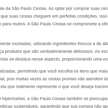
ente da São Paulo Cestas. Ao optar por comprar suas ce
e que suas cestas cheguem em perfeitas condições. Isso
fio para muitos. A São Paulo Cestas se compromete a of
ente montadas, utilizando ingredientes frescos e de al
 produtos que são verdadeiramente deliciosos. Ao esco
Cestas se destaca nesse aspecto, proporcionando uma ex
lizadas, permitindo que você escolha os itens que mai
ncial, pois muitas vezes as cestas prontas não atendem 
sta que realmente represente o que você deseja transmit
 hipermarket, a São Paulo Cestas também se preocupa c
ticas sustentáveis, garantindo que sua compra não ap