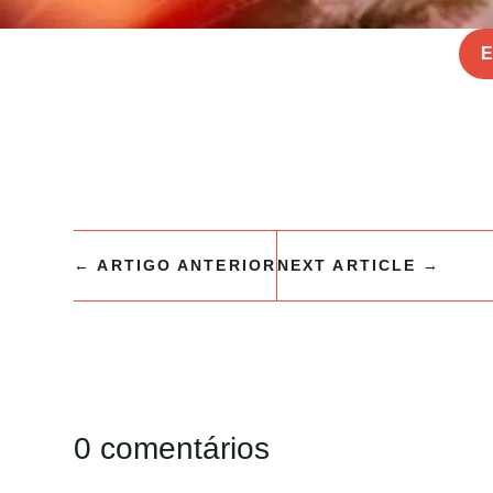
E
←
ARTIGO ANTERIOR
NEXT ARTICLE
→
0 comentários