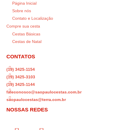
Página Inicial
Sobre nós
Contato e Localização
Compre sua cesta
Cestas Básicas
Cestas de Natal
CONTATOS

(19) 3425-1154

(19) 3425-3103

(19) 3425-1144

faleconosco@saopaulocestas.com.br

saopaulocestas@terra.com.br
NOSSAS REDES