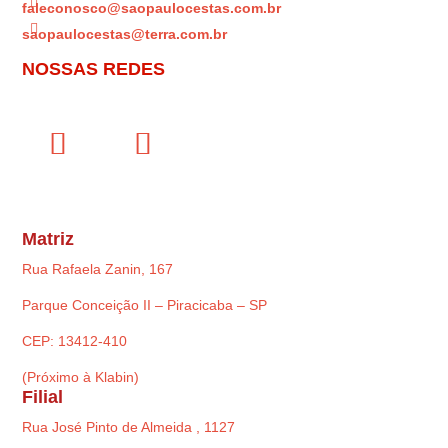

faleconosco@saopaulocestas.com.br

saopaulocestas@terra.com.br
NOSSAS REDES
Matriz
Rua Rafaela Zanin, 167
Parque Conceição II – Piracicaba – SP
CEP: 13412-410
(Próximo à Klabin)
Filial
Rua José Pinto de Almeida , 1127