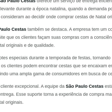
São Paulo Cestas
oferece um serviço de entrega eficie
elevante durante a época natalina, quando a demanda po
s consideram ao decidir onde comprar cestas de Natal ori
Paulo Cestas
também se destaca. A empresa tem um comp
mite que os clientes façam suas compras com a consciên
 originais e de qualidade.
es especiais durante a temporada de festas, tornando
e, os clientes podem encontrar cestas que se encaixam 
raindo uma ampla gama de consumidores em busca de cest
cliente excepcional. A equipe da
São Paulo Cestas
está
ntrega. Esse suporte torna a experiência de compra mais
l originais.