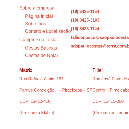
Sobre a empresa
(19) 3425-1154

Página Inicial
(19) 3425-3103

Sobre nós
(19) 3425-1144

Contato e Localização
faleconosco@saopaulocesta

Compre sua cesta
saopaulocestas@terra.com.

Cestas Básicas
Cestas de Natal
Matriz
Filial
Rua Rafaela Zanin, 167
Rua José Pinto de 
Parque Conceição II – Piracicaba – SP
Centro – Piracicab
CEP: 13412-410
CEP: 13419-000
(Próximo à Klabin)
(Próximo ao Termin