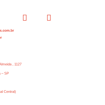
s.com.br
br
Almeida , 1127
a – SP
al Central)