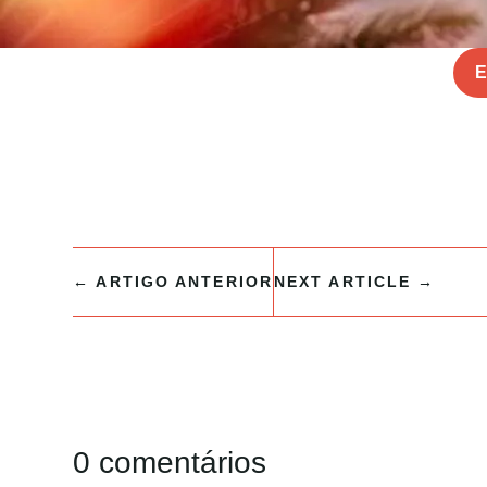
E
←
ARTIGO ANTERIOR
NEXT ARTICLE
→
0 comentários