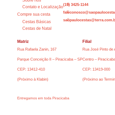
Sobre nós
(19) 3425-1144

Contato e Localização
faleconosco@saopaulocesta

Compre sua cesta
saopaulocestas@terra.com.

Cestas Básicas
Cestas de Natal
Matriz
Filial
Rua Rafaela Zanin, 167
Rua José Pinto de 
Parque Conceição II – Piracicaba – SP
Centro – Piracicab
CEP: 13412-410
CEP: 13419-000
(Próximo à Klabin)
(Próximo ao Termin
Entregamos em toda Piracicaba