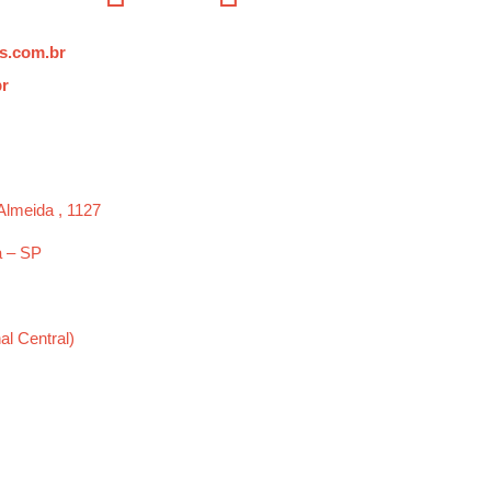
s.com.br
br
Almeida , 1127
a – SP
al Central)