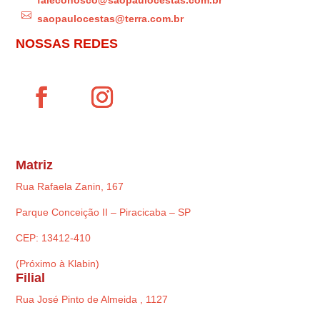
faleconosco@saopaulocestas.com.br

saopaulocestas@terra.com.br
NOSSAS REDES
Matriz
Rua Rafaela Zanin, 167
Parque Conceição II – Piracicaba – SP
CEP: 13412-410
(Próximo à Klabin)
Filial
Rua José Pinto de Almeida , 1127