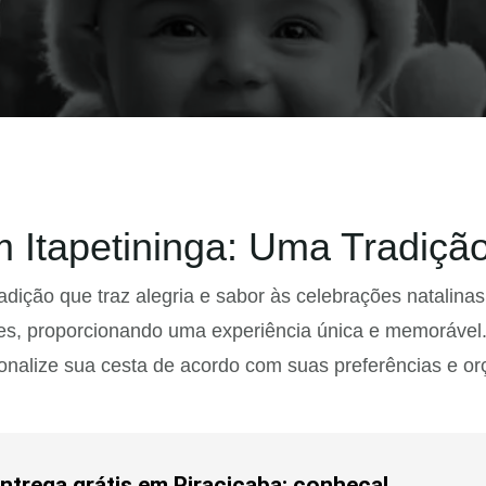
 Itapetininga: Uma Tradição
radição que traz alegria e sabor às celebrações natali
ores, proporcionando uma experiência única e memorável
sonalize sua cesta de acordo com suas preferências e o
ntrega grátis em Piracicaba: conheça!