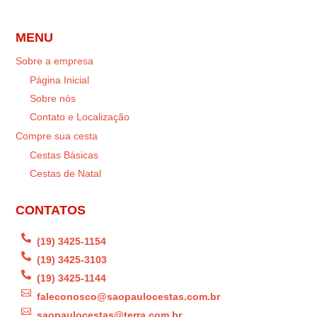
MENU
Sobre a empresa
Página Inicial
Sobre nós
Contato e Localização
Compre sua cesta
Cestas Básicas
Cestas de Natal
CONTATOS

(19) 3425-1154

(19) 3425-3103

(19) 3425-1144

faleconosco@saopaulocestas.com.br

saopaulocestas@terra.com.br