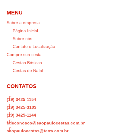
MENU
Sobre a empresa
Página Inicial
Sobre nós
Contato e Localização
Compre sua cesta
Cestas Básicas
Cestas de Natal
CONTATOS

(19) 3425-1154

(19) 3425-3103

(19) 3425-1144

faleconosco@saopaulocestas.com.br

saopaulocestas@terra.com.br