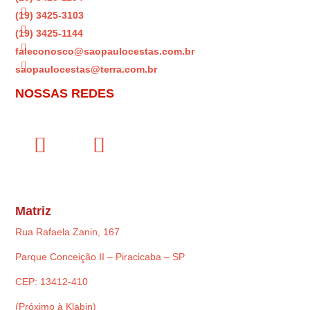

(19) 3425-3103

(19) 3425-1144

faleconosco@saopaulocestas.com.br

saopaulocestas@terra.com.br
NOSSAS REDES
Matriz
Rua Rafaela Zanin, 167
Parque Conceição II – Piracicaba – SP
CEP: 13412-410
(Próximo à Klabin)