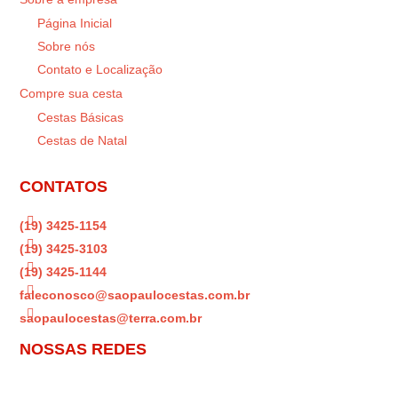
Página Inicial
Sobre nós
Contato e Localização
Compre sua cesta
Cestas Básicas
Cestas de Natal
CONTATOS

(19) 3425-1154

(19) 3425-3103

(19) 3425-1144

faleconosco@saopaulocestas.com.br

saopaulocestas@terra.com.br
NOSSAS REDES