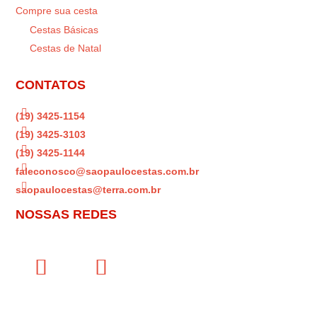
Compre sua cesta
Cestas Básicas
Cestas de Natal
CONTATOS

(19) 3425-1154

(19) 3425-3103

(19) 3425-1144

faleconosco@saopaulocestas.com.br

saopaulocestas@terra.com.br
NOSSAS REDES