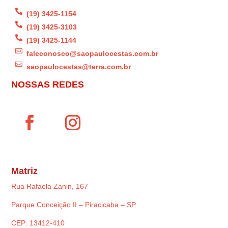

(19) 3425-1154

(19) 3425-3103

(19) 3425-1144

faleconosco@saopaulocestas.com.br

saopaulocestas@terra.com.br
NOSSAS REDES
Matriz
Rua Rafaela Zanin, 167
Parque Conceição II – Piracicaba – SP
CEP: 13412-410