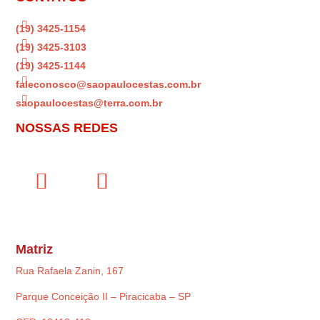

(19) 3425-1154

(19) 3425-3103

(19) 3425-1144

faleconosco@saopaulocestas.com.br

saopaulocestas@terra.com.br
NOSSAS REDES
Matriz
Rua Rafaela Zanin, 167
Parque Conceição II – Piracicaba – SP