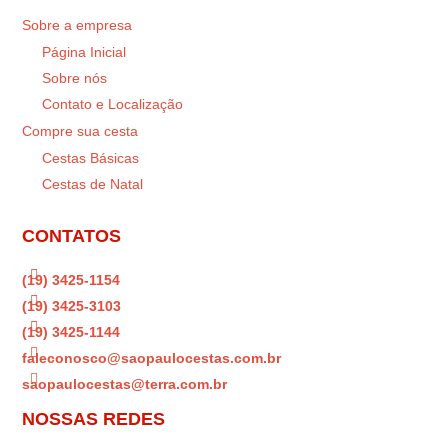
Sobre a empresa
Página Inicial
Sobre nós
Contato e Localização
Compre sua cesta
Cestas Básicas
Cestas de Natal
CONTATOS

(19) 3425-1154

(19) 3425-3103

(19) 3425-1144

faleconosco@saopaulocestas.com.br

saopaulocestas@terra.com.br
NOSSAS REDES