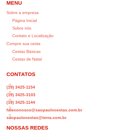
MENU
Sobre a empresa
Página Inicial
Sobre nós
Contato e Localização
Compre sua cesta
Cestas Básicas
Cestas de Natal
CONTATOS

(19) 3425-1154

(19) 3425-3103

(19) 3425-1144

faleconosco@saopaulocestas.com.br

saopaulocestas@terra.com.br
NOSSAS REDES