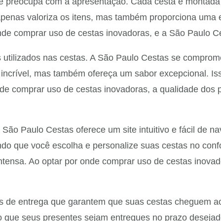
e preocupa com a apresentação. Cada cesta é montada 
apenas valoriza os itens, mas também proporciona uma e
onde comprar uso de cestas inovadoras, e a São Paulo 
 utilizados nas cestas. A São Paulo Cestas se comprome
 incrível, mas também ofereça um sabor excepcional. I
nde comprar uso de cestas inovadoras, a qualidade dos 
a São Paulo Cestas oferece um site intuitivo e fácil de 
indo que você escolha e personalize suas cestas no conf
 intensa. Ao optar por onde comprar uso de cestas inov
 de entrega que garantem que suas cestas cheguem ao 
 que seus presentes sejam entregues no prazo desejado.