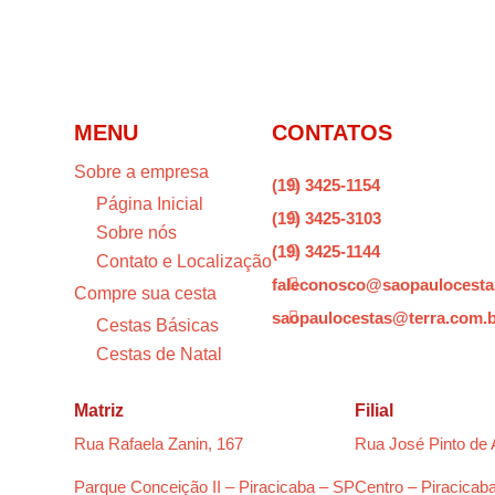
MENU
CONTATOS
Sobre a empresa
(19) 3425-1154

Página Inicial
(19) 3425-3103

Sobre nós
(19) 3425-1144

Contato e Localização
faleconosco@saopaulocesta

Compre sua cesta
saopaulocestas@terra.com.

Cestas Básicas
Cestas de Natal
Matriz
Filial
Rua Rafaela Zanin, 167
Rua José Pinto de 
Parque Conceição II – Piracicaba – SP
Centro – Piracicab