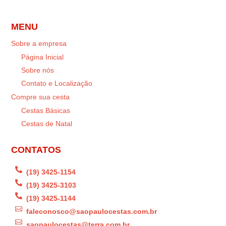
MENU
Sobre a empresa
Página Inicial
Sobre nós
Contato e Localização
Compre sua cesta
Cestas Básicas
Cestas de Natal
CONTATOS

(19) 3425-1154

(19) 3425-3103

(19) 3425-1144

faleconosco@saopaulocestas.com.br

saopaulocestas@terra.com.br