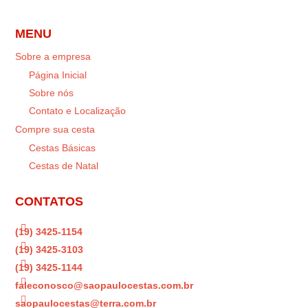
MENU
Sobre a empresa
Página Inicial
Sobre nós
Contato e Localização
Compre sua cesta
Cestas Básicas
Cestas de Natal
CONTATOS

(19) 3425-1154

(19) 3425-3103

(19) 3425-1144

faleconosco@saopaulocestas.com.br

saopaulocestas@terra.com.br