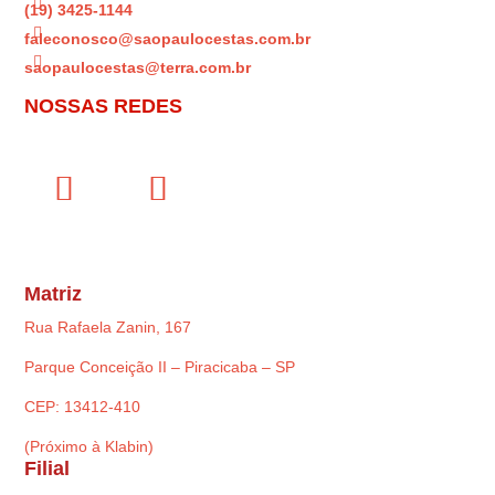

(19) 3425-1144

faleconosco@saopaulocestas.com.br

saopaulocestas@terra.com.br
NOSSAS REDES
Matriz
Rua Rafaela Zanin, 167
Parque Conceição II – Piracicaba – SP
CEP: 13412-410
(Próximo à Klabin)
Filial