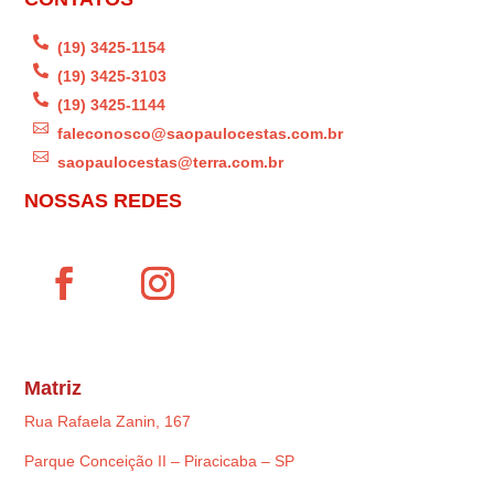

(19) 3425-1154

(19) 3425-3103

(19) 3425-1144

faleconosco@saopaulocestas.com.br

saopaulocestas@terra.com.br
NOSSAS REDES
Matriz
Rua Rafaela Zanin, 167
Parque Conceição II – Piracicaba – SP