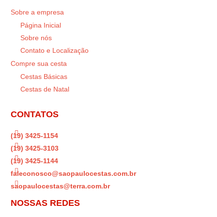
Sobre a empresa
Página Inicial
Sobre nós
Contato e Localização
Compre sua cesta
Cestas Básicas
Cestas de Natal
CONTATOS

(19) 3425-1154

(19) 3425-3103

(19) 3425-1144

faleconosco@saopaulocestas.com.br

saopaulocestas@terra.com.br
NOSSAS REDES