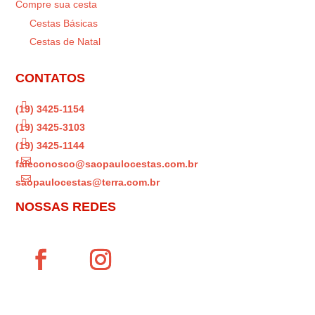
Compre sua cesta
Cestas Básicas
Cestas de Natal
CONTATOS

(19) 3425-1154

(19) 3425-3103

(19) 3425-1144

faleconosco@saopaulocestas.com.br

saopaulocestas@terra.com.br
NOSSAS REDES