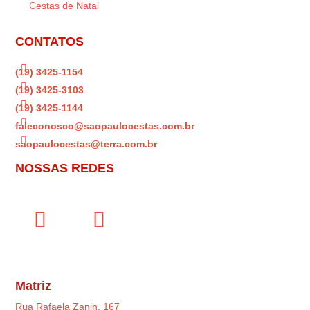
Cestas de Natal
CONTATOS

(19) 3425-1154

(19) 3425-3103

(19) 3425-1144

faleconosco@saopaulocestas.com.br

saopaulocestas@terra.com.br
NOSSAS REDES
Matriz
Rua Rafaela Zanin, 167