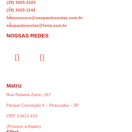

(19) 3425-3103

(19) 3425-1144

faleconosco@saopaulocestas.com.br

saopaulocestas@terra.com.br
NOSSAS REDES
Matriz
Rua Rafaela Zanin, 167
Parque Conceição II – Piracicaba – SP
CEP: 13412-410
(Próximo à Klabin)