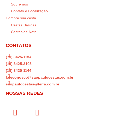
Sobre nós
Contato e Localização
Compre sua cesta
Cestas Básicas
Cestas de Natal
CONTATOS

(19) 3425-1154

(19) 3425-3103

(19) 3425-1144

faleconosco@saopaulocestas.com.br

saopaulocestas@terra.com.br
NOSSAS REDES