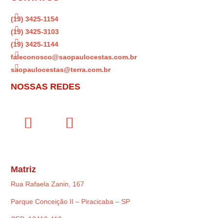

(19) 3425-1154

(19) 3425-3103

(19) 3425-1144

faleconosco@saopaulocestas.com.br

saopaulocestas@terra.com.br
NOSSAS REDES
Matriz
Rua Rafaela Zanin, 167
Parque Conceição II – Piracicaba – SP