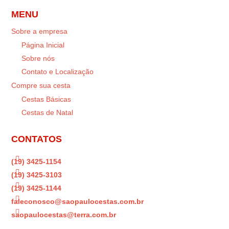
MENU
Sobre a empresa
Página Inicial
Sobre nós
Contato e Localização
Compre sua cesta
Cestas Básicas
Cestas de Natal
CONTATOS

(19) 3425-1154

(19) 3425-3103

(19) 3425-1144

faleconosco@saopaulocestas.com.br

saopaulocestas@terra.com.br