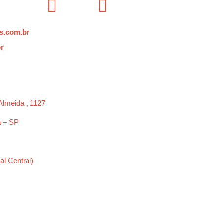
s.com.br
br
Almeida , 1127
a – SP
al Central)