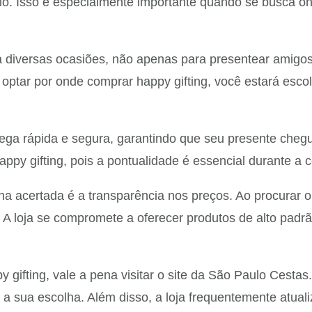
rio. Isso é especialmente importante quando se busca on
ra diversas ocasiões, não apenas para presentear amig
 optar por onde comprar happy gifting, você estará esc
ega rápida e segura, garantindo que seu presente chegu
py gifting, pois a pontualidade é essencial durante a co
a acertada é a transparência nos preços. Ao procurar o
 A loja se compromete a oferecer produtos de alto padrã
gifting, vale a pena visitar o site da São Paulo Cestas
do a sua escolha. Além disso, a loja frequentemente atu