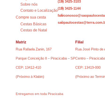
(19) 3425-3103

Sobre nós
(19) 3425-1144

Contato e Localização
faleconosco@saopaulocesta

Compre sua cesta
saopaulocestas@terra.com.

Cestas Básicas
Cestas de Natal
Matriz
Filial
Rua Rafaela Zanin, 167
Rua José Pinto de 
Parque Conceição II – Piracicaba – SP
Centro – Piracicab
CEP: 13412-410
CEP: 13419-000
(Próximo à Klabin)
(Próximo ao Termin
Entregamos em toda Piracicaba