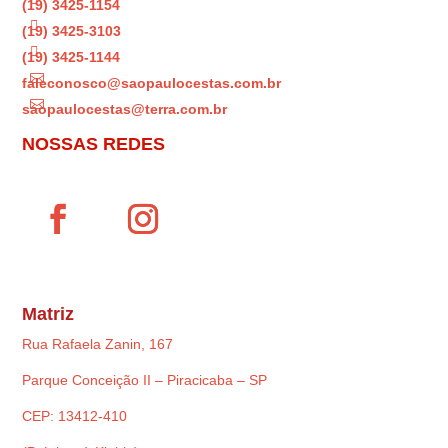
(19) 3425-1154

(19) 3425-3103

(19) 3425-1144

faleconosco@saopaulocestas.com.br

saopaulocestas@terra.com.br
NOSSAS REDES
Matriz
Rua Rafaela Zanin, 167
Parque Conceição II – Piracicaba – SP
CEP: 13412-410