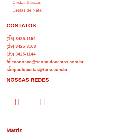
Cestas Básicas
Cestas de Natal
CONTATOS

(19) 3425-1154

(19) 3425-3103

(19) 3425-1144

faleconosco@saopaulocestas.com.br

saopaulocestas@terra.com.br
NOSSAS REDES
Matriz