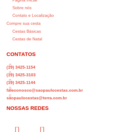
Página Inicial
Sobre nós
Contato e Localização
Compre sua cesta
Cestas Básicas
Cestas de Natal
CONTATOS

(19) 3425-1154

(19) 3425-3103

(19) 3425-1144

faleconosco@saopaulocestas.com.br

saopaulocestas@terra.com.br
NOSSAS REDES