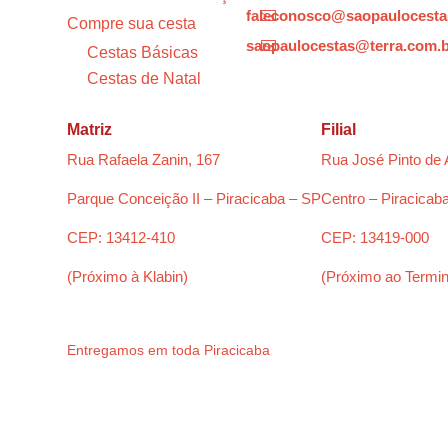
faleconosco@saopaulocesta

Compre sua cesta
saopaulocestas@terra.com.

Cestas Básicas
Cestas de Natal
Matriz
Filial
Rua Rafaela Zanin, 167
Rua José Pinto de 
Parque Conceição II – Piracicaba – SP
Centro – Piracicab
CEP: 13412-410
CEP: 13419-000
(Próximo à Klabin)
(Próximo ao Termin
Entregamos em toda Piracicaba