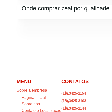
Onde comprar zeal por qualidade
MENU
CONTATOS
Sobre a empresa
(19) 3425-1154

Página Inicial
(19) 3425-3103

Sobre nós
(19) 3425-1144

Contato e Localização