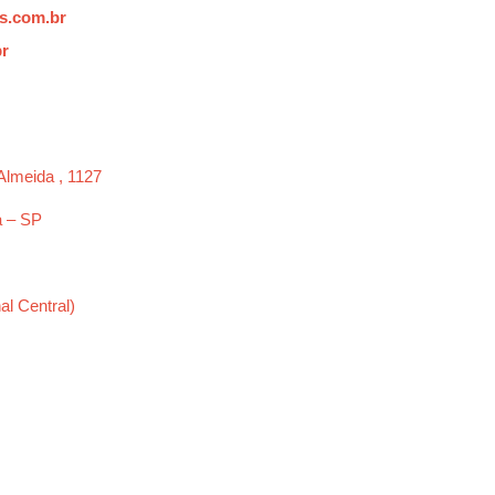
s.com.br
br
Almeida , 1127
a – SP
al Central)