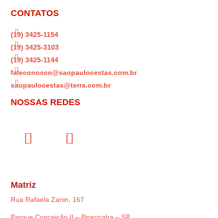
CONTATOS

(19) 3425-1154

(19) 3425-3103

(19) 3425-1144

faleconosco@saopaulocestas.com.br

saopaulocestas@terra.com.br
NOSSAS REDES
Matriz
Rua Rafaela Zanin, 167
Parque Conceição II – Piracicaba – SP