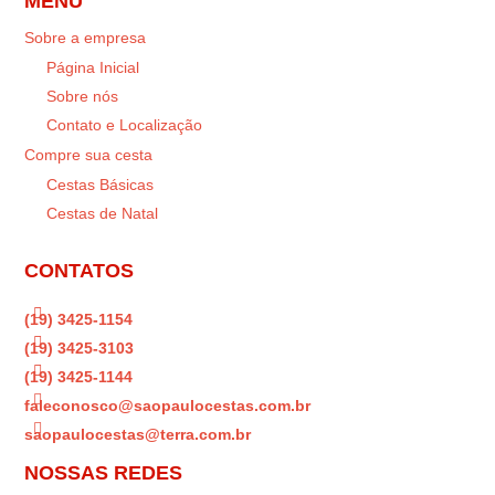
MENU
Sobre a empresa
Página Inicial
Sobre nós
Contato e Localização
Compre sua cesta
Cestas Básicas
Cestas de Natal
CONTATOS

(19) 3425-1154

(19) 3425-3103

(19) 3425-1144

faleconosco@saopaulocestas.com.br

saopaulocestas@terra.com.br
NOSSAS REDES