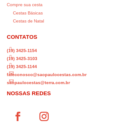
Compre sua cesta
Cestas Básicas
Cestas de Natal
CONTATOS

(19) 3425-1154

(19) 3425-3103

(19) 3425-1144

faleconosco@saopaulocestas.com.br

saopaulocestas@terra.com.br
NOSSAS REDES