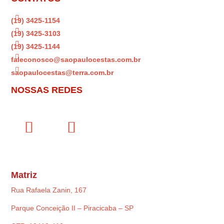

(19) 3425-1154

(19) 3425-3103

(19) 3425-1144

faleconosco@saopaulocestas.com.br

saopaulocestas@terra.com.br
NOSSAS REDES
Matriz
Rua Rafaela Zanin, 167
Parque Conceição II – Piracicaba – SP