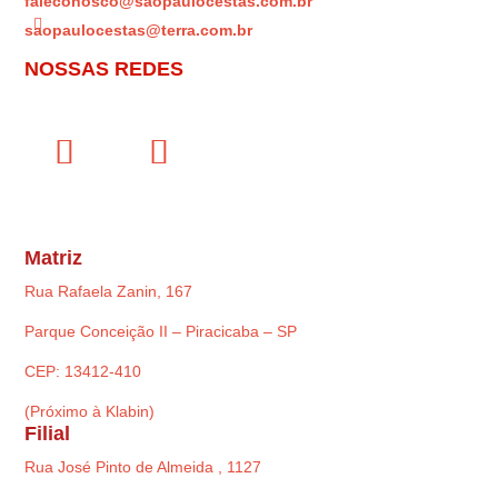
faleconosco@saopaulocestas.com.br

saopaulocestas@terra.com.br
NOSSAS REDES
Matriz
Rua Rafaela Zanin, 167
Parque Conceição II – Piracicaba – SP
CEP: 13412-410
(Próximo à Klabin)
Filial
Rua José Pinto de Almeida , 1127