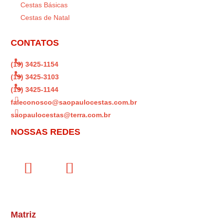
Cestas Básicas
Cestas de Natal
CONTATOS

(19) 3425-1154

(19) 3425-3103

(19) 3425-1144

faleconosco@saopaulocestas.com.br

saopaulocestas@terra.com.br
NOSSAS REDES
Matriz