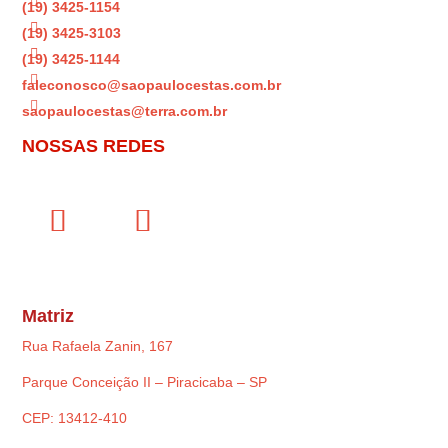

(19) 3425-1154

(19) 3425-3103

(19) 3425-1144

faleconosco@saopaulocestas.com.br

saopaulocestas@terra.com.br
NOSSAS REDES
Matriz
Rua Rafaela Zanin, 167
Parque Conceição II – Piracicaba – SP
CEP: 13412-410