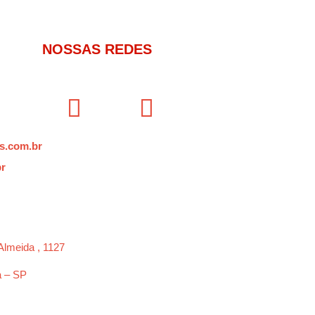
NOSSAS REDES
s.com.br
br
Almeida , 1127
a – SP