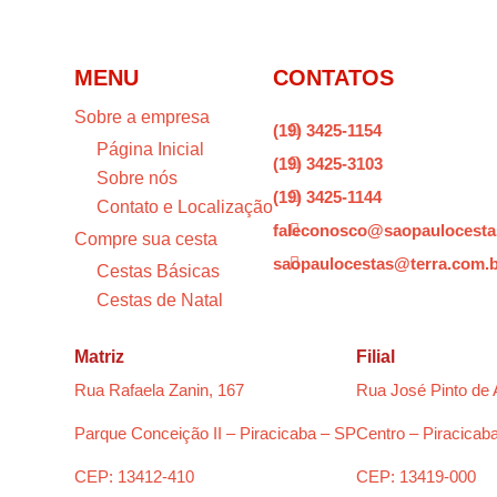
MENU
CONTATOS
Sobre a empresa
(19) 3425-1154

Página Inicial
(19) 3425-3103

Sobre nós
(19) 3425-1144

Contato e Localização
faleconosco@saopaulocesta

Compre sua cesta
saopaulocestas@terra.com.

Cestas Básicas
Cestas de Natal
Matriz
Filial
Rua Rafaela Zanin, 167
Rua José Pinto de 
Parque Conceição II – Piracicaba – SP
Centro – Piracicab
CEP: 13412-410
CEP: 13419-000