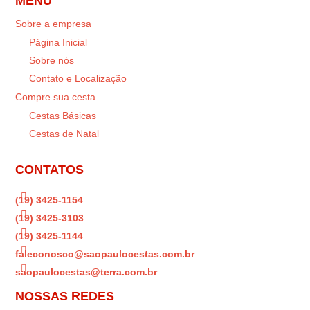
MENU
Sobre a empresa
Página Inicial
Sobre nós
Contato e Localização
Compre sua cesta
Cestas Básicas
Cestas de Natal
CONTATOS

(19) 3425-1154

(19) 3425-3103

(19) 3425-1144

faleconosco@saopaulocestas.com.br

saopaulocestas@terra.com.br
NOSSAS REDES