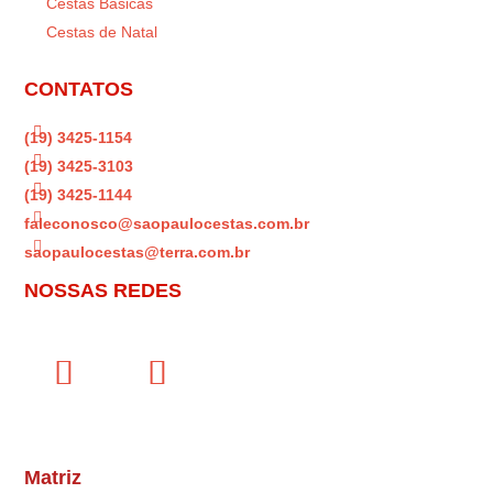
Cestas Básicas
Cestas de Natal
CONTATOS

(19) 3425-1154

(19) 3425-3103

(19) 3425-1144

faleconosco@saopaulocestas.com.br

saopaulocestas@terra.com.br
NOSSAS REDES
Matriz