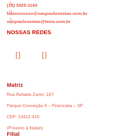

(19) 3425-1144

faleconosco@saopaulocestas.com.br

saopaulocestas@terra.com.br
NOSSAS REDES
Matriz
Rua Rafaela Zanin, 167
Parque Conceição II – Piracicaba – SP
CEP: 13412-410
(Próximo à Klabin)
Filial