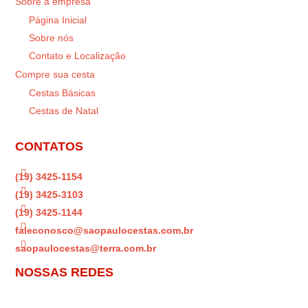
Sobre a empresa
Página Inicial
Sobre nós
Contato e Localização
Compre sua cesta
Cestas Básicas
Cestas de Natal
CONTATOS

(19) 3425-1154

(19) 3425-3103

(19) 3425-1144

faleconosco@saopaulocestas.com.br

saopaulocestas@terra.com.br
NOSSAS REDES